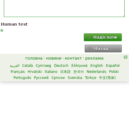
Human test
Надіслати
Назад
головна
·
новини
·
контакт
·
реклама
العربية
Català
Cymraeg
Deutsch
Ελληνικά
English
Español
Français
Hrvatski
Italiano
日本語
한국어
Nederlands
Polski
Português
Русский
Српски
Svenska
Türkçe
中文(简体)