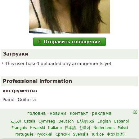
Отправить сообщение
Загрузки
This user hasn't uploaded any arrangements yet.
Professional information
инструменты:
-Piano -Guitarra
головна
·
новини
·
контакт
·
реклама
العربية
Català
Cymraeg
Deutsch
Ελληνικά
English
Español
Français
Hrvatski
Italiano
日本語
한국어
Nederlands
Polski
Português
Русский
Српски
Svenska
Türkçe
中文(简体)