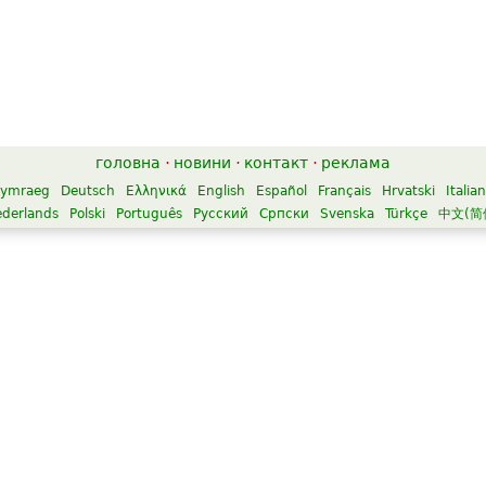
головна
·
новини
·
контакт
·
реклама
ymraeg
Deutsch
Ελληνικά
English
Español
Français
Hrvatski
Italia
derlands
Polski
Português
Русский
Српски
Svenska
Türkçe
中文(简