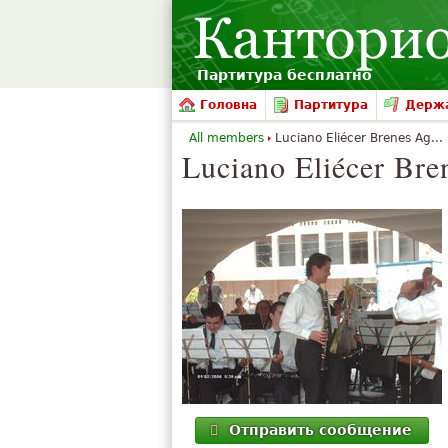
Партитура бесплатно
Головна
Партитура
Держа
All members
Luciano Eliécer Brenes Ag...
Luciano Eliécer Bre
Отправить сообщение