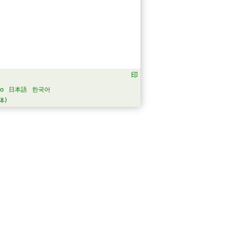
no
日本語
한국어
体)