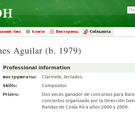
вний гімн
Іспити
Викторины
Спільнота
nes Aguilar (b. 1979)
Professional information
инструменты:
Clarinete, teclados.
Skills:
Compositor.
Prizes:
Dos veces ganador de concursos para Ban
conciertos organizado por la Dirección Gen
Bandas de Costa Rica años 2000 y 2009.