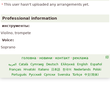
This user hasn't uploaded any arrangements yet.
Professional information
инструменты:
Violino, trompete
Voice:
Soprano
головна
·
новини
·
контакт
·
реклама
العربية
Català
Cymraeg
Deutsch
Ελληνικά
English
Español
Français
Hrvatski
Italiano
日本語
한국어
Nederlands
Polski
Português
Русский
Српски
Svenska
Türkçe
中文(简体)