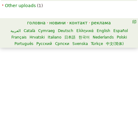
Other uploads
(1)
головна
·
новини
·
контакт
·
реклама
العربية
Català
Cymraeg
Deutsch
Ελληνικά
English
Español
Français
Hrvatski
Italiano
日本語
한국어
Nederlands
Polski
Português
Русский
Српски
Svenska
Türkçe
中文(简体)