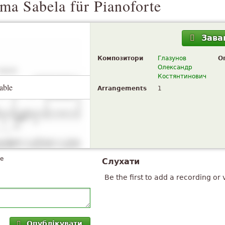
ma Sabela für Pianoforte
Зава
Композитори
Глазунов
О
Олександр
Костянтинович
able
Arrangements
1
te
Слухати
Be the first to add a recording or 
Опублікувати