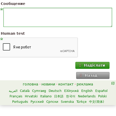
Сообщение
Human test
Надіслати
Назад
головна
·
новини
·
контакт
·
реклама
العربية
Català
Cymraeg
Deutsch
Ελληνικά
English
Español
Français
Hrvatski
Italiano
日本語
한국어
Nederlands
Polski
Português
Русский
Српски
Svenska
Türkçe
中文(简体)