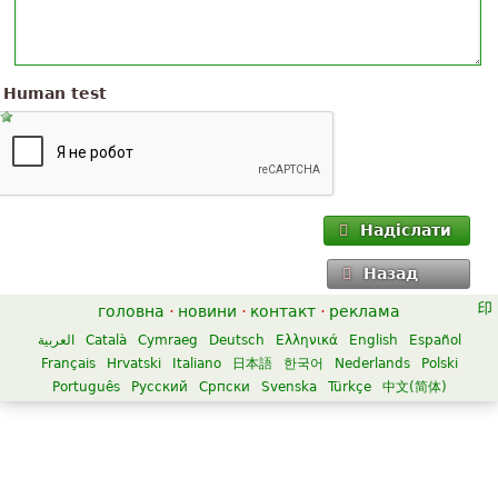
Human test
Надіслати
Назад
головна
·
новини
·
контакт
·
реклама
العربية
Català
Cymraeg
Deutsch
Ελληνικά
English
Español
Français
Hrvatski
Italiano
日本語
한국어
Nederlands
Polski
Português
Русский
Српски
Svenska
Türkçe
中文(简体)