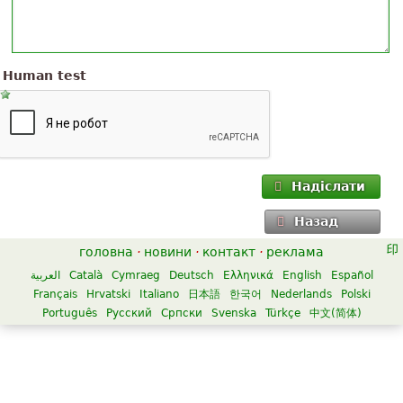
Human test
Надіслати
Назад
головна
·
новини
·
контакт
·
реклама
العربية
Català
Cymraeg
Deutsch
Ελληνικά
English
Español
Français
Hrvatski
Italiano
日本語
한국어
Nederlands
Polski
Português
Русский
Српски
Svenska
Türkçe
中文(简体)